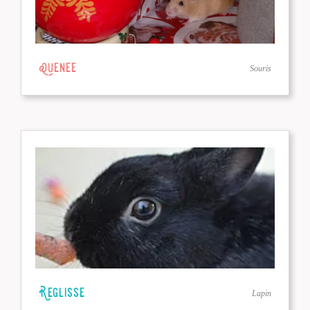
Quenee
Souris
Reglisse
Lapin